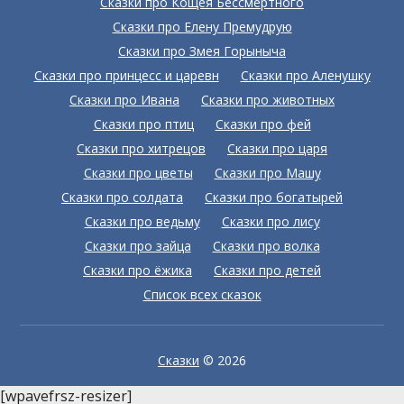
Сказки про Кощея Бессмертного
Сказки про Елену Премудрую
Сказки про Змея Горыныча
Сказки про принцесс и царевн
Сказки про Аленушку
Сказки про Ивана
Сказки про животных
Сказки про птиц
Сказки про фей
Сказки про хитрецов
Сказки про царя
Сказки про цветы
Сказки про Машу
Сказки про солдата
Сказки про богатырей
Сказки про ведьму
Сказки про лису
Сказки про зайца
Сказки про волка
Сказки про ёжика
Сказки про детей
Список всех сказок
Сказки
© 2026
[wpavefrsz-resizer]