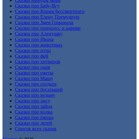
Сказки народов мира
Сказки про Бабу-Ягу
Сказки про Кощея Бессмертного
Сказки про Елену Премудрую
Сказки про Змея Горыныча
Сказки про принцесс и царевн
Сказки про Аленушку
Сказки про Ивана
Сказки про животных
Сказки про птиц
Сказки про фей
Сказки про хитрецов
Сказки про царя
Сказки про цветы
Сказки про Машу
Сказки про солдата
Сказки про богатырей
Сказки про ведьму
Сказки про лису
Сказки про зайца
Сказки про волка
Сказки про ёжика
Сказки про детей
Список всех сказок