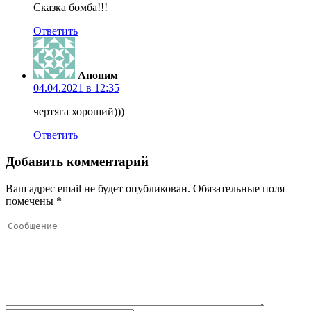
Сказка бомба!!!
Ответить
Аноним
04.04.2021 в 12:35
чертяга хороший)))
Ответить
Добавить комментарий
Ваш адрес email не будет опубликован.
Обязательные поля
помечены
*