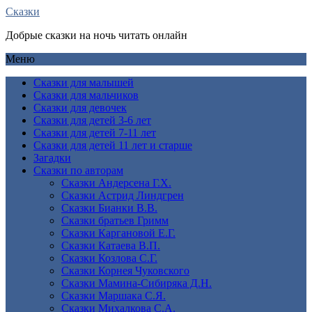
Сказки
Добрые сказки на ночь читать онлайн
Меню
Сказки для малышей
Сказки для мальчиков
Сказки для девочек
Сказки для детей 3-6 лет
Сказки для детей 7-11 лет
Сказки для детей 11 лет и старше
Загадки
Сказки по авторам
Сказки Андерсена Г.Х.
Сказки Астрид Линдгрен
Сказки Бианки В.В.
Сказки братьев Гримм
Сказки Каргановой Е.Г.
Сказки Катаева В.П.
Сказки Козлова С.Г.
Сказки Корнея Чуковского
Сказки Мамина-Сибиряка Д.Н.
Сказки Маршака С.Я.
Сказки Михалкова С.А.