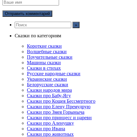
Сказки по категориям
Короткие сказки
Волшебные сказки
Поучительные сказки
Машины сказки
Сказки в стихах
Русские народные сказки
Украинские сказки
Белорусские сказки
Сказки народов мира
Сказки про Бабу-Ягу
Сказки про Кощея Бессмертного
Сказки про Елену Премудрую
Сказки про Змея Горыныча
Сказки про принцесс и царевн
Сказки про Аленушку
Сказки про Ивана
Сказки про животных