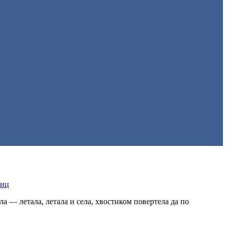
тиц
ла — летала, летала и села, хвостиком повертела да по