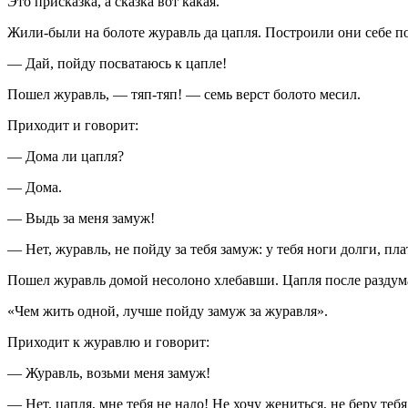
Это присказка, а сказка вот какая.
Жили-были на болоте журавль да цапля. Построили они себе п
— Дай, пойду посватаюсь к цапле!
Пошел журавль, — тяп-тяп! — семь верст болото месил.
Приходит и говорит:
— Дома ли цапля?
— Дома.
— Выдь за меня замуж!
— Нет, журавль, не пойду за тебя замуж: у тебя ноги долги, пла
Пошел журавль домой несолоно хлебавши. Цапля после раздума
«Чем жить одной, лучше пойду замуж за журавля».
Приходит к журавлю и говорит:
— Журавль, возьми меня замуж!
— Нет, цапля, мне тебя не надо! Не хочу жениться, не беру теб