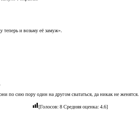
у теперь и возьму её замуж».
.
 они по сию пору один на другом свататься, да никак не женятся.
[Голосов:
8
Средняя оценка:
4.6
]