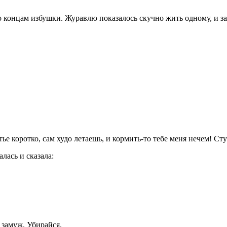
о концам избушки. Журавлю показалось скучно жить одному, и за
тье коротко, сам худо летаешь, и кормить-то тебе меня нечем! Ст
лась и сказала:
я замуж. Убирайся.