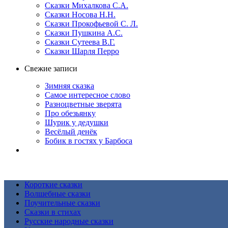
Сказки Михалкова С.А.
Сказки Носова Н.Н.
Сказки Прокофьевой С. Л.
Сказки Пушкина А.С.
Сказки Сутеева В.Г.
Сказки Шарля Перро
Свежие записи
Зимняя сказка
Самое интересное слово
Разноцветные зверята
Про обезьянку
Шурик у дедушки
Весёлый денёк
Бобик в гостях у Барбоса
Короткие сказки
Волшебные сказки
Поучительные сказки
Сказки в стихах
Русские народные сказки