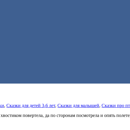
ки
,
Сказки для детей 3-6 лет
,
Сказки для малышей
,
Сказки про п
да хвостиком повертела, да по сторонам посмотрела и опять полете