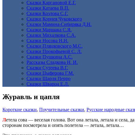
Сказки Каргановой Е.Г.
Сказки Катаева В.П.
Сказки Козлова С.Г.
Сказки Корнея Чуковского
Сказки Мамина-Сибиряка Д.Н.
Сказки Маршака С.Я.
Сказки Михалкова С.А.
Сказки Носова Н.Н.
Сказки Пляцковского М.С.
Сказки Прокофьевой С. Л.
Сказки Пушкина А.С.
Рассказы Сладкова Н. И.
Сказки Сутеева В.Г.
Сказки Цыферова Г.М.
Сказки Шарля Перро
Сказки Шварца Е.Л.
Журавль и цапля
Короткие сказки
,
Поучительные сказки
,
Русские народные сказ
Л
етела сова — веселая голова. Вот она летала, летала и села, 
сторонам посмотрела и опять полетела — летала, летала…