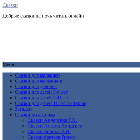
Сказки
Добрые сказки на ночь читать онлайн
Меню
Сказки для малышей
Сказки для мальчиков
Сказки для девочек
Сказки для детей 3-6 лет
Сказки для детей 7-11 лет
Сказки для детей 11 лет и старше
Загадки
Сказки по авторам
Сказки Андерсена Г.Х.
Сказки Астрид Линдгрен
Сказки Бианки В.В.
Сказки братьев Гримм