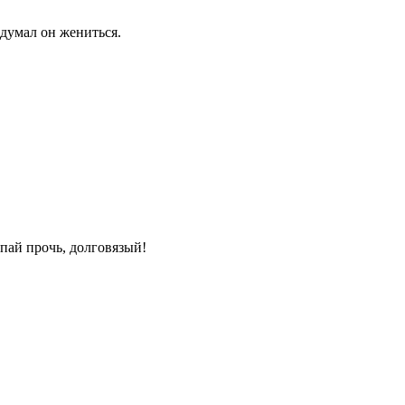
думал он жениться.
упай прочь, долговязый!