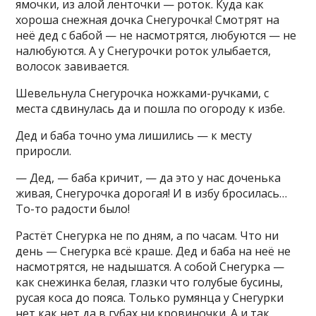
ямочки, из алой ленточки — роток. Куда как
хороша снежная дочка Снегурочка! Смотрят на
неё дед с бабой — не насмотрятся, любуются — не
налюбуются. А у Снегурочки роток улыбается,
волосок завивается.
Шевельнула Снегурочка ножками-ручками, с
места сдвинулась да и пошла по огороду к избе.
Дед и баба точно ума лишились — к месту
приросли.
— Дед, — баба кричит, — да это у нас доченька
живая, Снегурочка дорогая! И в избу бросилась…
То-то радости было!
Растёт Снегурка не по дням, а по часам. Что ни
день — Снегурка всё краше. Дед и баба на неё не
насмотрятся, не надышатся. А собой Снегурка —
как снежинка белая, глазки что голубые бусины,
русая коса до пояса. Только румянца у Снегурки
нет как нет да в губах ни кровиночки. А и так