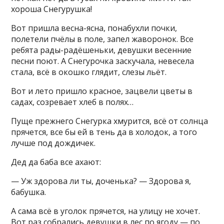
хороша Снегурушка!
Вот пришла весна-ясна, понабухли почки,
полетели пчёлы в поле, запел жаворонок. Все
ребята рады-радёшеньки, девушки весенние
песни поют. А Снегурочка заскучала, невесела
стала, всё в окошко глядит, слезы льёт.
Вот и лето пришло красное, зацвели цветы в
садах, созревает хлеб в полях…
Пуще прежнего Снегурка хмурится, всё от солнца
прячется, все бы ей в тень да в холодок, а того
лучше под дождичек.
Дед да баба все ахают:
— Уж здорова ли ты, доченька? — Здорова я,
бабушка.
А сама всё в уголок прячется, на улицу не хочет.
Вот раз собрались девушки в лес по ягоду — по