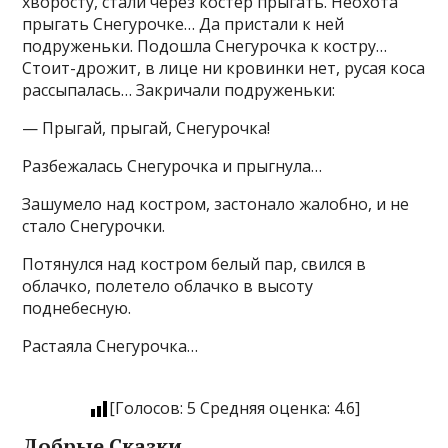
хворосту, стали через костёр прыгать. Неохота
прыгать Снегурочке… Да пристали к ней
подруженьки. Подошла Снегурочка к костру…
Стоит-дрожит, в лице ни кровинки нет, русая коса
рассыпалась… Закричали подруженьки:
— Прыгай, прыгай, Снегурочка!
Разбежалась Снегурочка и прыгнула…
Зашумело над костром, застонало жалобно, и не
стало Снегурочки.
Потянулся над костром белый пар, свился в
облачко, полетело облачко в высоту
поднебесную.
Растаяла Снегурочка…
[Голосов:
5
Средняя оценка:
4.6
]
Добрые Сказки