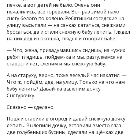
печке, а вот детей не было. Очень они
печалились, всё горевали. Вот раз зимой пало
снегу белого по колено. Ребятишки соседские на
улицу высыпали — на санках кататься, снежками
бросаться, да и стали снежную бабу лепить. Глядел
на них дед из окошка, глядел и говорит бабе:
— Что, жена, призадумавшись сидишь, на чужих
ребят глядишь, пойдём-ка и мы, разгуляемся на
старости лет, слепим и мы снежную бабу.
А на старуху, верно, тоже весёлый час накатил. —
Что ж, пойдём, дед, на улицу. Только на что нам
бабу лепить? Давай-ка вылепим дочку
Снегурочку.
Сказано — сделано.
Пошли старики в огород и давай снежную дочку
лепить. Вылепили дочку, вставили вместо глаз
две голубеньких бусины, сделали на щёчках две