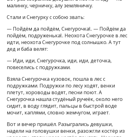
малинку, черничку, алу земляничку.
Стали и Снегурку с собою звать:
— Пойдём да пойдём, Снегурочка!.. — Пойдём да
пойдём, подруженька!.. Неохота Снегурочке в лес
идти, неохота Снегурочке под солнышко. А тут
дед и баба велят:
— Иди, иди, Снегурочка, иди, иди, деточка,
повеселись с подружками.
Взяла Снегурочка кузовок, пошла в лес с
подружками. Подружки по лесу ходят, венки
плетут, хороводы водят, песни поют. А
Снегурочка нашла студёный ручеёк, около него
сидит, в воду глядит, пальцы в быстрой воде
мочит, каплями, словно жемчугом, играет.
Вот и вечер пришёл. Разыгрались девушки,
надели на головушки венки, разожгли костёр из