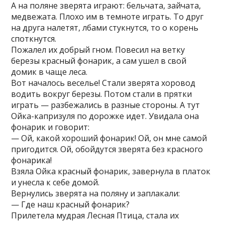
А на поляне зверята играют: бельчата, зайчата,
медвежата. Плохо им в темноте играть. То друг
на друга налетят, лбами стукнутся, то о корень
споткнутся.
Пожалел их добрый гном. Повесил на ветку
березы красный фонарик, а сам ушел в свой
домик в чаще леса.
Вот началось веселье! Стали зверята хоровод
водить вокруг березы. Потом стали в прятки
играть — разбежались в разные стороны. А тут
Ойка-капризуля по дорожке идет. Увидала она
фонарик и говорит:
— Ой, какой хороший фонарик! Ой, он мне самой
пригодится. Ой, обойдутся зверята без красного
фонарика!
Взяла Ойка красный фонарик, завернула в платок
и унесла к себе домой.
Вернулись зверята на поляну и заплакали:
— Где наш красный фонарик?
Прилетела мудрая Лесная Птица, стала их