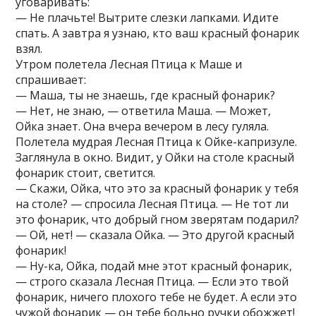
уговаривать:
— Не плачьте! Вытрите слезки лапками. Идите
спать. А завтра я узнаю, кто ваш красный фонарик
взял.
Утром полетела Лесная Птица к Маше и
спрашивает:
— Маша, ты не знаешь, где красный фонарик?
— Нет, не знаю, — ответила Маша. — Может,
Ойка знает. Она вчера вечером в лесу гуляла.
Полетела мудрая Лесная Птица к Ойке-капризуле.
Заглянула в окно. Видит, у Ойки на столе красный
фонарик стоит, светится.
— Скажи, Ойка, что это за красный фонарик у тебя
на столе? — спросила Лесная Птица. — Не тот ли
это фонарик, что добрый гном зверятам подарил?
— Ой, нет! — сказала Ойка. — Это другой красный
фонарик!
— Ну-ка, Ойка, подай мне этот красный фонарик,
— строго сказала Лесная Птица. — Если это твой
фонарик, ничего плохого тебе не будет. А если это
чужой фонарик — он тебе больно ручки обожжет!