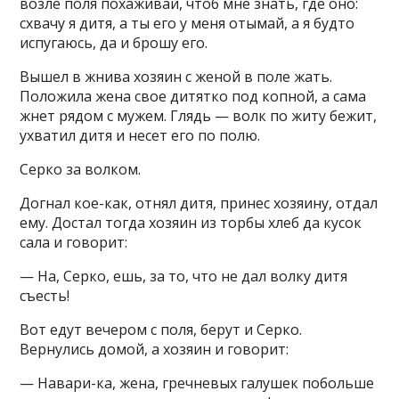
возле поля похаживай, чтоб мне знать, где оно:
схвачу я дитя, а ты его у меня отымай, а я будто
испугаюсь, да и брошу его.
Вышел в жнива хозяин с женой в поле жать.
Положила жена свое дитятко под копной, а сама
жнет рядом с мужем. Глядь — волк по житу бежит,
ухватил дитя и несет его по полю.
Серко за волком.
Догнал кое-как, отнял дитя, принес хозяину, отдал
ему. Достал тогда хозяин из торбы хлеб да кусок
сала и говорит:
— На, Серко, ешь, за то, что не дал волку дитя
съесть!
Вот едут вечером с поля, берут и Серко.
Вернулись домой, а хозяин и говорит:
— Навари-ка, жена, гречневых галушек побольше