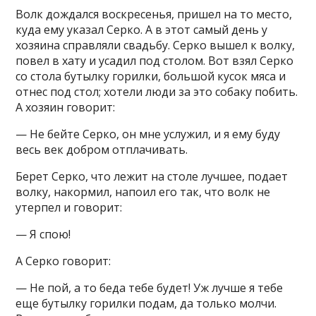
Волк дождался воскресенья, пришел на то место,
куда ему указал Серко. А в этот самый день у
хозяина справляли свадьбу. Серко вышел к волку,
повел в хату и усадил под столом. Вот взял Серко
со стола бутылку горилки, большой кусок мяса и
отнес под стол; хотели люди за это собаку побить.
А хозяин говорит:
— Не бейте Серко, он мне услужил, и я ему буду
весь век добром отплачивать.
Берет Серко, что лежит на столе лучшее, подает
волку, накормил, напоил его так, что волк не
утерпел и говорит:
— Я спою!
А Серко говорит:
— Не пой, а то беда тебе будет! Уж лучше я тебе
еще бутылку горилки подам, да только молчи.