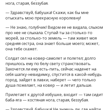
нога, старая, беззубая.
— Здравствуй, бабушка! Скажи, как бы мне
отыскать мою прекрасную королевну!
— Не знаю, голубчик! Видом ее не видала, слыхом
про нее не слыхала. Ступай ты за столько-то
морей, за столько-то земель — там живет моя
средняя сестра, она знает больше моего; может,
она тебе скажет.
Солдат сел на ковер-самолет и полетел; долго
пришлось ему по белу свету странствовать.
Захочется ли ему есть-пить, сейчас наденет на
себя шапку-невидимку, спустится в какой-нибудь
город, зайдет в лавки, наберет — чего только
душа пожелает, на ковер — и летит дальше.
Прилетает к другой избушке, входит — там сидит
баба-яга — костяная нога, старая, беззубая.
— Здравствуй, бабушка! Не знаешь ли, где найти