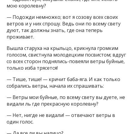
мою королевну?
— Подожди немножко; вот я созову всех своих
ветров и у них спрошу. Ведь они по всему свету
дуют, так должны знать, где она теперь
проживает.
Вышла старуха на крыльцо, крикнула громким
голосом, свистнула молодецким посвистом; вдруг
со всех сторон поднялись-повеяли ветры буйные,
только изба трясется!
— Тише, тише! — кричит баба-яга. И как только
собрались ветры, начала их спрашивать:
— Ветры мои буйные, по всему свету вы дуете, не
видали ль где прекрасную королевну?
— Нет, нигде не видали! — отвечают ветры в
один голос.
— Да все ли вы налицо?