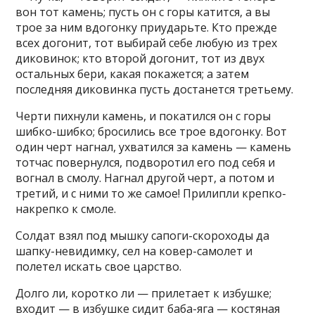
вон тот камень; пусть он с горы катится, а вы
трое за ним вдогонку приударьте. Кто прежде
всех догонит, тот выбирай себе любую из трех
диковинок; кто второй догонит, тот из двух
остальных бери, какая покажется; а затем
последняя диковинка пусть достанется третьему.
Черти пихнули камень, и покатился он с горы
шибко-шибко; бросились все трое вдогонку. Вот
один черт нагнал, ухватился за камень — камень
тотчас повернулся, подворотил его под себя и
вогнал в смолу. Нагнал другой черт, а потом и
третий, и с ними то же самое! Прилипли крепко-
накрепко к смоле.
Солдат взял под мышку сапоги-скороходы да
шапку-невидимку, сел на ковер-самолет и
полетел искать свое царство.
Долго ли, коротко ли — прилетает к избушке;
входит — в избушке сидит баба-яга — костяная