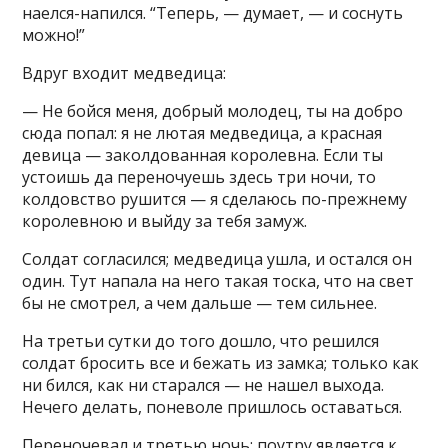
наелся-напился. “Теперь, — думает, — и соснуть
можно!”
Вдруг входит медведица:
— Не бойся меня, добрый молодец, ты на добро
сюда попал: я не лютая медведица, а красная
девица — заколдованная королевна. Если ты
устоишь да переночуешь здесь три ночи, то
колдовство рушится — я сделаюсь по-прежнему
королевною и выйду за тебя замуж.
Солдат согласился; медведица ушла, и остался он
один. Тут напала на него такая тоска, что на свет
бы не смотрел, а чем дальше — тем сильнее.
На третьи сутки до того дошло, что решился
солдат бросить все и бежать из замка; только как
ни бился, как ни старался — не нашел выхода.
Нечего делать, поневоле пришлось оставаться.
Переночевал и третью ночь; поутру является к