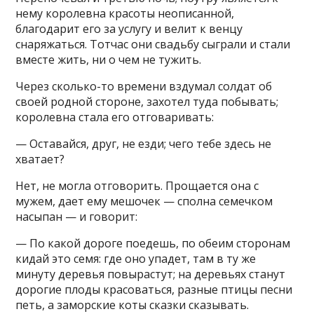
нему королевна красоты неописанной,
благодарит его за услугу и велит к венцу
снаряжаться. Тотчас они свадьбу сыграли и стали
вместе жить, ни о чем не тужить.
Через сколько-то времени вздумал солдат об
своей родной стороне, захотел туда побывать;
королевна стала его отговаривать:
— Оставайся, друг, не езди; чего тебе здесь не
хватает?
Нет, не могла отговорить. Прощается она с
мужем, дает ему мешочек — сполна семечком
насыпан — и говорит:
— По какой дороге поедешь, по обеим сторонам
кидай это семя: где оно упадет, там в ту же
минуту деревья повырастут; на деревьях станут
дорогие плоды красоваться, разные птицы песни
петь, а заморские коты сказки сказывать.