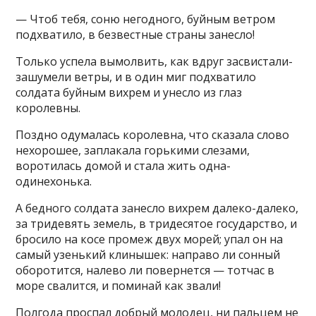
— Чтоб тебя, соню негодного, буйным ветром
подхватило, в безвестные страны занесло!
Только успела вымолвить, как вдруг засвистали-
зашумели ветры, и в один миг подхватило
солдата буйным вихрем и унесло из глаз
королевны.
Поздно одумалась королевна, что сказала слово
нехорошее, заплакала горькими слезами,
воротилась домой и стала жить одна-
одинехонька.
А бедного солдата занесло вихрем далеко-далеко,
за тридевять земель, в тридесятое государство, и
бросило на косе промеж двух морей; упал он на
самый узенький клинышек: направо ли сонный
оборотится, налево ли повернется — тотчас в
море свалится, и поминай как звали!
Полгода проспал добрый молодец, ни пальцем не