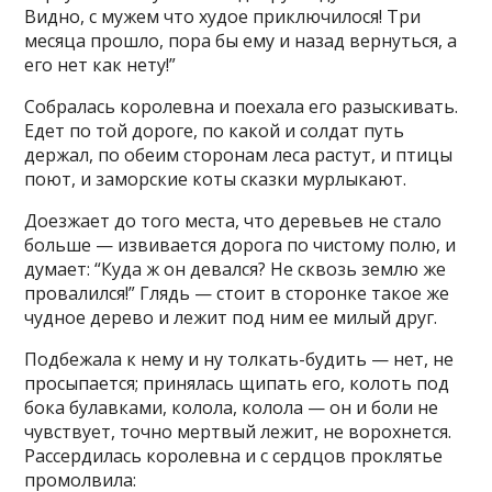
Видно, с мужем что худое приключилося! Три
месяца прошло, пора бы ему и назад вернуться, а
его нет как нету!”
Собралась королевна и поехала его разыскивать.
Едет по той дороге, по какой и солдат путь
держал, по обеим сторонам леса растут, и птицы
поют, и заморские коты сказки мурлыкают.
Доезжает до того места, что деревьев не стало
больше — извивается дорога по чистому полю, и
думает: “Куда ж он девался? Не сквозь землю же
провалился!” Глядь — стоит в сторонке такое же
чудное дерево и лежит под ним ее милый друг.
Подбежала к нему и ну толкать-будить — нет, не
просыпается; принялась щипать его, колоть под
бока булавками, колола, колола — он и боли не
чувствует, точно мертвый лежит, не ворохнется.
Рассердилась королевна и с сердцов проклятье
промолвила: