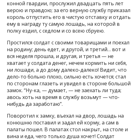
конной гвардии, прослужил двадцать пять лет
верою и правдою; за его верную службу приказал
король отпустить его в чистую отставку и отдать
ему в награду ту самую лошадь, на которой в
полку ездил, с седлом и со всею сбруею.
Простился солдат с своими товарищами и поехал
на родину; день едет, и другой, и третий… вот и
вся неделя прошла, и другая, и третья — не
хватает у солдата денег, нечем кормить ни себя,
ни лошади, а до дому далеко-далеко! Видит, что
дело-то больно плохо, сильно есть хочется; стал
по сторонам глазеть и увидел в стороне большой
замок. “Ну-ка, — думает, — не заехать ли туда;
авось хоть на время в службу возьмут — что-
нибудь да заработаю”.
Поворотил к замку, въехал на двор, лошадь на
конюшню поставил и задал ей корму, а сам в
палаты пошел. В палатах стол накрыт, на столе и
вина и еда, чего только душа хочет! Солдат