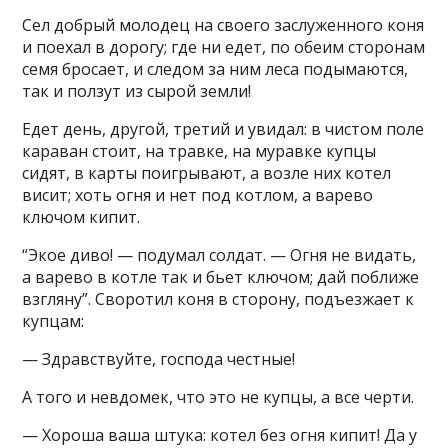
Сел добрый молодец на своего заслуженного коня
и поехал в дорогу; где ни едет, по обеим сторонам
семя бросает, и следом за ним леса подымаются,
так и ползут из сырой земли!
Едет день, другой, третий и увидал: в чистом поле
караван стоит, на травке, на муравке купцы
сидят, в карты поигрывают, а возле них котел
висит; хоть огня и нет под котлом, а варево
ключом кипит.
“Экое диво! — подумал солдат. — Огня не видать,
а варево в котле так и бьет ключом; дай поближе
взгляну”. Своротил коня в сторону, подъезжает к
купцам:
— Здравствуйте, господа честные!
А того и невдомек, что это не купцы, а все черти.
— Хороша ваша штука: котел без огня кипит! Да у