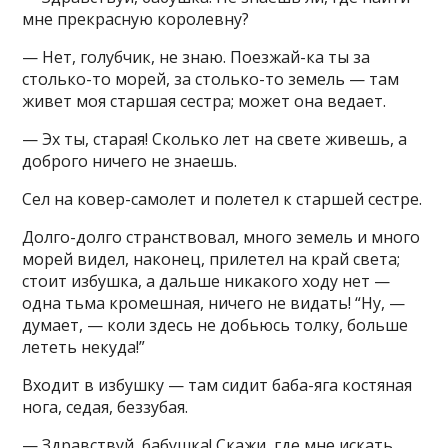
мне прекрасную королевну?
— Нет, голубчик, не знаю. Поезжай-ка ты за
столько-то морей, за столько-то земель — там
живет моя старшая сестра; может она ведает.
— Эх ты, старая! Сколько лет на свете живешь, а
доброго ничего не знаешь.
Сел на ковер-самолет и полетел к старшей сестре.
Долго-долго странствовал, много земель и много
морей видел, наконец, прилетел на край света;
стоит избушка, а дальше никакого ходу нет —
одна тьма кромешная, ничего не видать! “Ну, —
думает, — коли здесь не добьюсь толку, больше
лететь некуда!”
Входит в избушку — там сидит баба-яга костяная
нога, седая, беззубая.
— Здравствуй, бабушка! Скажи, где мне искать