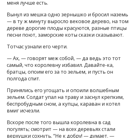
меня лучше есть.
Вынул из мешка одно зернышко и бросил наземь
— в ту ж минуту выросло вековое дерево, на том
дереве дорогие плоды красуются, разные птицы
песни поют, заморские коты сказки сказывают.
Тотчас узнали его черти.
— Ах, — говорят меж собой, — да ведь это тот
самый, что королевну избавил. Давайте-ка,
братцы, опоим его за то зельем, и пусть он
полгода спит.
Принялись его угощать и опоили волшебным
зельем. Солдат упал на траву и заснул крепким,
беспробудным сном, а купцы, караван и котел
вмиг исчезли.
Вскоре после того вышла королевна в сад
погулять; смотрит — на всех деревьях стали
верхушки сохнуть. “Не к добру! — думает. —