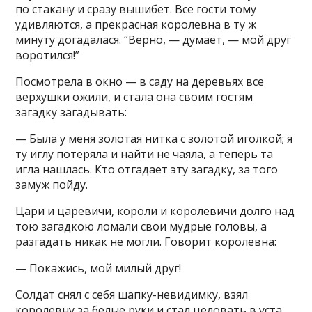
по стакану и сразу вышибет. Все гости тому
удивляются, а прекрасная королевна в ту ж
минуту догадалася. “Верно, — думает, — мой друг
воротился!”
Посмотрела в окно — в саду на деревьях все
верхушки ожили, и стала она своим гостям
загадку загадывать:
— Была у меня золотая нитка с золотой иголкой; я
ту иглу потеряла и найти не чаяла, а теперь та
игла нашлась. Кто отгадает эту загадку, за того
замуж пойду.
Цари и царевичи, короли и королевичи долго над
тою загадкою ломали свои мудрые головы, а
разгадать никак не могли. Говорит королевна:
— Покажись, мой милый друг!
Солдат снял с себя шапку-невидимку, взял
королевну за белые руки и стал целовать в уста