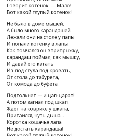
Говорит котенок: — Мало!
Вот какой глупый котенок!
Не было в доме мышей,
А было много карандашей.
Лежали они на столе у папы
И попали котенку в лапы.
Как помчался он вприпрыжку,
карандаш поймал, как мышку,
И давай его катать
Из-под стула под кровать,
От стола до табурета,
От комода до буфета.
Подтолкнет — и цап-царап!
А потом загнал под шкап.
Ждет на коврике у шкапа,
Притаился, чуть дыша…
Коротка кошачья лапа
Не достать карандаша!
Вот какой глупый котенок!