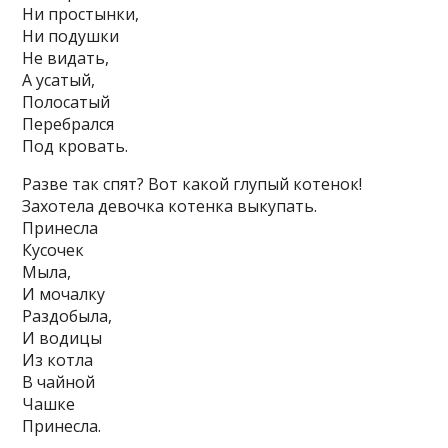
Ни простынки,
Ни подушки
Не видать,
А усатый,
Полосатый
Перебрался
Под кровать.
Разве так спят? Вот какой глупый котенок!
Захотела девочка котенка выкупать.
Принесла
Кусочек
Мыла,
И мочалку
Раздобыла,
И водицы
Из котла
В чайной
Чашке
Принесла.