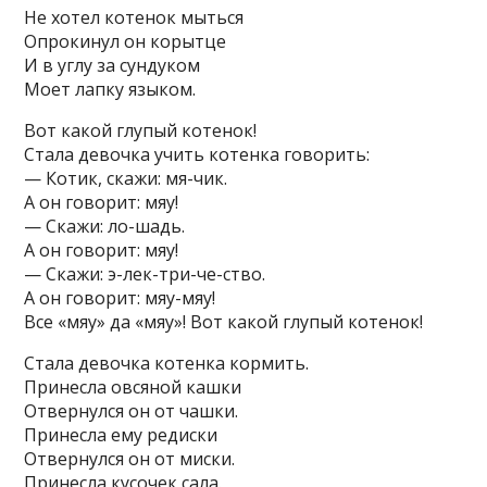
Не хотел котенок мыться
Опрокинул он корытце
И в углу за сундуком
Моет лапку языком.
Вот какой глупый котенок!
Стала девочка учить котенка говорить:
— Котик, скажи: мя-чик.
А он говорит: мяу!
— Скажи: ло-шадь.
А он говорит: мяу!
— Скажи: э-лек-три-че-ство.
А он говорит: мяу-мяу!
Все «мяу» да «мяу»! Вот какой глупый котенок!
Стала девочка котенка кормить.
Принесла овсяной кашки
Отвернулся он от чашки.
Принесла ему редиски
Отвернулся он от миски.
Принесла кусочек сала.