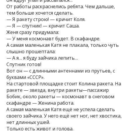
он вдруг упал и рассыпался…
От работы раскраснелись ребята. Чем дальше,
тем больше хочется сделать.
— Я ракету строю! — кричит Коля.
— Я — спутник! — кричит Саша.
Женя сразу придумала:
— У меня космонавт будет. В скафандре.
А самая маленькая Катя не плакала, только чуть
слышно прошептала:
— А я… я буду зайчика лепить…
Спутник готов!
Вот он — с длинными антеннами из прутьев, с
буквами «СССР».
На стартовой площадке стоит Колина ракета. На
ракете — звезда, внутри ракеты—пассажир
Бобик, около ракеты — космонавт в снеговом
скафандре — Женина работа.
А самая маленькая Катя ещё не успела сделать
своего зайчика. У него ещё нет ног, нет хвостика,
нет длинных ушей.
Только есть живот и голова.