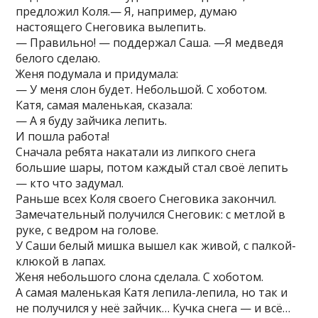
предложил Коля.— Я, например, думаю
настоящего Снеговика вылепить.
— Правильно! — поддержал Саша. —Я медведя
белого сделаю.
Женя подумала и придумала:
— У меня слон будет. Небольшой. С хоботом.
Катя, самая маленькая, сказала:
— А я буду зайчика лепить.
И пошла работа!
Сначала ребята накатали из липкого снега
большие шары, потом каждый стал своё лепить
— кто что задумал.
Раньше всех Коля своего Снеговика закончил.
Замечательный получился Снеговик: с метлой в
руке, с ведром на голове.
У Саши белый мишка вышел как живой, с палкой-
клюкой в лапах.
Женя небольшого слона сделала. С хоботом.
А самая маленькая Катя лепила-лепила, но так и
не получился у неё зайчик… Кучка снега — и всё…