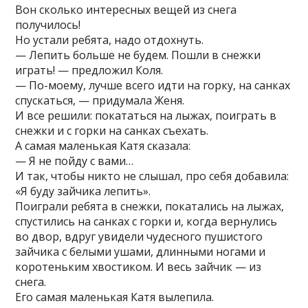
Вон сколько интересных вещей из снега
получилось!
Но устали ребята, надо отдохнуть.
— Лепить больше не будем. Пошли в снежки
играть! — предложил Коля.
— По-моему, лучше всего идти на горку, на санках
спускаться, — придумала Женя.
И все решили: покататься на лыжах, поиграть в
снежки и с горки на санках съехать.
А самая маленькая Катя сказала:
— Я не пойду с вами…
И так, чтобы никто не слышал, про себя добавила:
«Я буду зайчика лепить».
Поиграли ребята в снежки, покатались на лыжах,
спустились на санках с горки и, когда вернулись
во двор, вдруг увидели чудесного пушистого
зайчика с белыми ушами, длинными ногами и
коротеньким хвостиком. И весь зайчик — из
снега.
Его самая маленькая Катя вылепила.