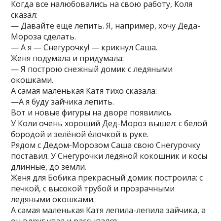
Когда все налюбовались на свою работу, Коля
сказал:
— Давайте ещё лепить. Я, например, хочу Деда-
Мороза сделать.
— А я — Снегурочку! — крикнул Саша.
Женя подумала и придумала:
— Я построю снежный домик с ледяными
окошками.
А самая маленькая Катя тихо сказала:
—А я буду зайчика лепить.
Вот и новые фигуры на дворе появились.
У Коли очень хороший Дед-Мороз вышел: с белой
бородой и зелёной ёлочкой в руке.
Рядом с Дедом-Морозом Саша свою Снегурочку
поставил. У Снегурочки ледяной кокошник и косы
длинные, до земли.
Женя для Бобика прекрасный домик построила: с
печкой, с высокой трубой и прозрачными
ледяными окошками.
А самая маленькая Катя лепила-лепила зайчика, а