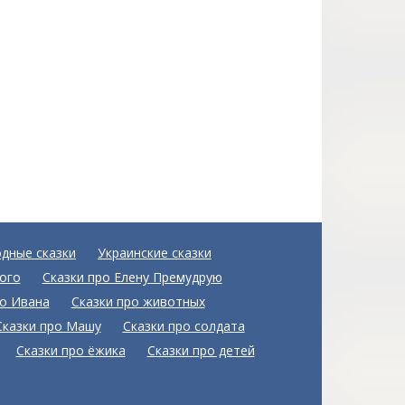
одные сказки
Украинские сказки
ого
Сказки про Елену Премудрую
ро Ивана
Сказки про животных
Сказки про Машу
Сказки про солдата
Сказки про ёжика
Сказки про детей