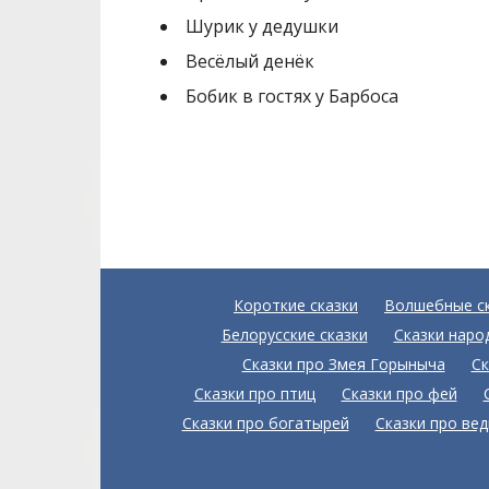
Шурик у дедушки
Весёлый денёк
Бобик в гостях у Барбоса
Короткие сказки
Волшебные с
Белорусские сказки
Сказки наро
Сказки про Змея Горыныча
Ск
Сказки про птиц
Сказки про фей
Сказки про богатырей
Сказки про ве