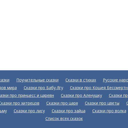
казки
Поучительные сказки
Сказки в стихах
Русские нар
дов мира
Сказки про Бабу-Ягу
Сказки про Кощея Бессмертн
азки про принцесс и царевн
Сказки про Аленушку
Сказки п
Сказки про хитрецов
Сказки про царя
Сказки про цветы
дьму
Сказки про лису
Сказки про зайца
Сказки про волка
Список всех сказок