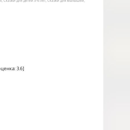
ах
,
Сказки для детей 3-6 лет
,
Сказки для малышей
,
оценка:
3.6
]