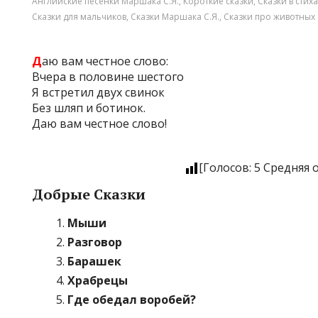
Английские песенки Маршака С.Я.
,
Короткие сказки
,
Сказки в стих
Сказки для мальчиков
,
Сказки Маршака С.Я.
,
Сказки про животных
Д
аю вам честное слово:
Вчера в половине шестого
Я встретил двух свинок
Без шляп и ботинок.
Даю вам честное слово!
[Голосов:
5
Средняя 
Добрые Сказки
Мыши
Разговор
Барашек
Храбрецы
Где обедал воробей?