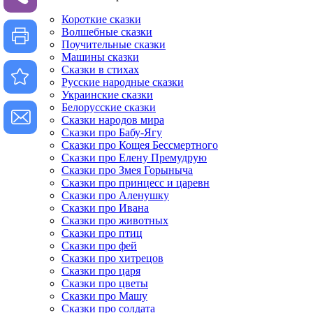
Короткие сказки
Волшебные сказки
Поучительные сказки
Машины сказки
Сказки в стихах
Русские народные сказки
Украинские сказки
Белорусские сказки
Сказки народов мира
Сказки про Бабу-Ягу
Сказки про Кощея Бессмертного
Сказки про Елену Премудрую
Сказки про Змея Горыныча
Сказки про принцесс и царевн
Сказки про Аленушку
Сказки про Ивана
Сказки про животных
Сказки про птиц
Сказки про фей
Сказки про хитрецов
Сказки про царя
Сказки про цветы
Сказки про Машу
Сказки про солдата