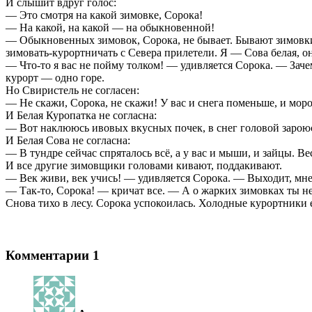
И слышит вдруг голос:
— Это смотря на какой зимовке, Сорока!
— На какой, на какой — на обыкновенной!
— Обыкновенных зимовок, Сорока, не бывает. Бывают зимовки
зимовать-курортничать с Севера прилетели. Я — Сова белая, 
— Что-то я вас не пойму толком! — удивляется Сорока. — Зачем 
курорт — одно горе.
Но Свиристель не согласен:
— Не скажи, Сорока, не скажи! У вас и снега поменьше, и моро
И Белая Куропатка не согласна:
— Вот наклююсь ивовых вкусных почек, в снег головой зароюсь
И Белая Сова не согласна:
— В тундре сейчас спряталось всё, а у вас и мыши, и зайцы. Ве
И все другие зимовщики головами кивают, поддакивают.
— Век живи, век учись! — удивляется Сорока. — Выходит, мне н
— Так-то, Сорока! — кричат все. — А о жарких зимовках ты не 
Снова тихо в лесу. Сорока успокоилась. Холодные курортники е
Комментарии
1