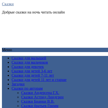
Сказки
Добрые сказки на ночь читать онлайн
Меню
Сказки для малышей
Сказки для мальчиков
Сказки для девочек
Сказки для детей 3-6 лет
Сказки для детей 7-11 лет
Сказки для детей 11 лет и старше
Загадки
Сказки по авторам
Сказки Андерсена Г.Х.
Сказки Астрид Линдгрен
Сказки Бианки В.В.
Сказки братьев Гримм