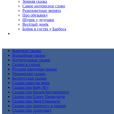
Зимняя сказка
Самое интересное слово
Разноцветные зверята
Про обезьянку
Шурик у дедушки
Весёлый денёк
Бобик в гостях у Барбоса
Короткие сказки
Волшебные сказки
Поучительные сказки
Сказки в стихах
Русские народные сказки
Украинские сказки
Белорусские сказки
Сказки народов мира
Сказки про Бабу-Ягу
Сказки про Кощея Бессмертного
Сказки про Елену Премудрую
Сказки про Змея Горыныча
Сказки про принцесс и царевн
Сказки про Аленушку