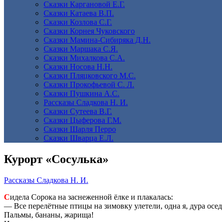
Сказки Каргановой Е.Г.
Сказки Катаева В.П.
Сказки Козлова С.Г.
Сказки Корнея Чуковского
Сказки Мамина-Сибиряка Д.Н.
Сказки Маршака С.Я.
Сказки Михалкова С.А.
Сказки Носова Н.Н.
Сказки Пляцковского М.С.
Сказки Прокофьевой С. Л.
Сказки Пушкина А.С.
Рассказы Сладкова Н. И.
Сказки Сутеева В.Г.
Сказки Цыферова Г.М.
Сказки Шарля Перро
Сказки Шварца Е.Л.
Курорт «Сосулька»
Рассказы Сладкова Н. И.
С
идела Сорока на заснеженной ёлке и плакалась:
— Все перелётные птицы на зимовку улетели, одна я, дура осед
Пальмы, бананы, жарища!