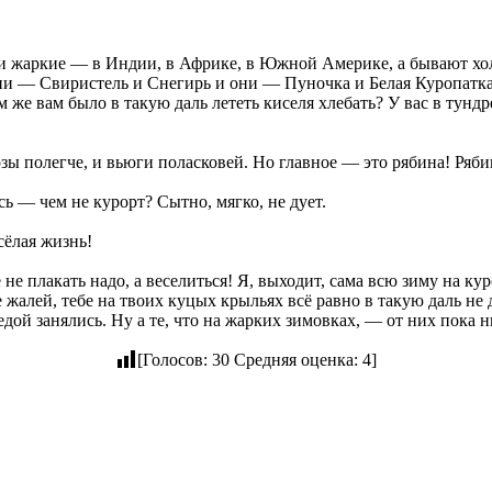
 жаркие — в Индии, в Африке, в Южной Америке, а бывают холо
они — Свиристель и Снегирь и они — Пуночка и Белая Куропатка
же вам было в такую даль лететь киселя хлебать? У вас в тундре
зы полегче, и вьюги поласковей. Но главное — это рябина! Ряби
 — чем не курорт? Сытно, мягко, не дует.
сёлая жизнь!
е плакать надо, а веселиться! Я, выходит, сама всю зиму на кур
жалей, тебе на твоих куцых крыльях всё равно в такую даль не 
дой занялись. Ну а те, что на жарких зимовках, — от них пока н
[Голосов:
30
Средняя оценка:
4
]