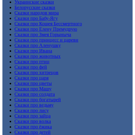
Украинские сказки
Белорусские сказки
Сказки народов мира
Сказки про Бабу-Ягу
Сказки про Кощея Бессмертного
Сказки про Елену Премудрую
Сказки про Змея Горыныча
Сказки про принцесс и царевн
Сказки про Аленушку
Сказки про Ивана
Сказки про животных
Сказки про птиц
Сказки про фей
Сказки про хитрецов
Сказки про царя
Сказки про цветы
Сказки про Машу
Сказки про солдата
Сказки про богатырей
Сказки про ведьму
Сказки про лису
Сказки про зайца
Сказки про волка
Сказки про ёжика
Сказки про детей