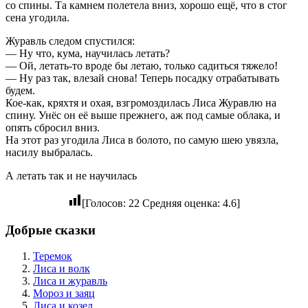
со спины. Та камнем полетела вниз, хорошо ещё, что в стог
сена угодила.
Журавль следом спустился:
— Ну что, кума, научилась летать?
— Ой, летать-то вроде бы летаю, только садиться тяжело!
— Ну раз так, влезай снова! Теперь посадку отрабатывать
будем.
Кое-как, кряхтя и охая, взгромоздилась Лиса Журавлю на
спину. Унёс он её выше прежнего, аж под самые облака, и
опять сбросил вниз.
На этот раз угодила Лиса в болото, по самую шею увязла,
насилу выбралась.
А летать так и не научилась
[Голосов:
22
Средняя оценка:
4.6
]
Добрые сказки
Теремок
Лиса и волк
Лиса и журавль
Мороз и заяц
Лиса и козел