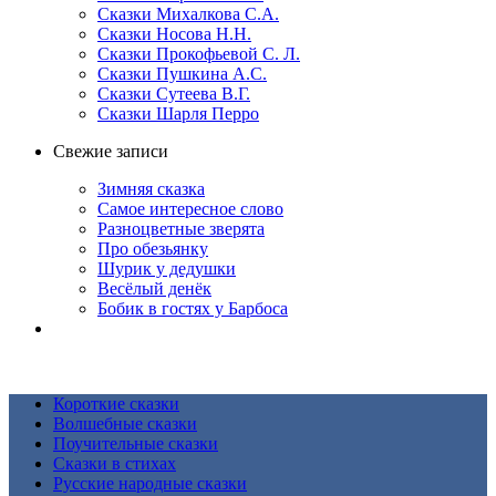
Сказки Михалкова С.А.
Сказки Носова Н.Н.
Сказки Прокофьевой С. Л.
Сказки Пушкина А.С.
Сказки Сутеева В.Г.
Сказки Шарля Перро
Свежие записи
Зимняя сказка
Самое интересное слово
Разноцветные зверята
Про обезьянку
Шурик у дедушки
Весёлый денёк
Бобик в гостях у Барбоса
Короткие сказки
Волшебные сказки
Поучительные сказки
Сказки в стихах
Русские народные сказки