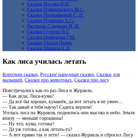
Сказки Носова Н.Н.
Сказки Пляцковского М.С.
Сказки Прокофьевой С. Л.
Сказки Пушкина А.С.
Рассказы Сладкова Н. И.
Сказки Сутеева В.Г.
Сказки Цыферова Г.М.
Сказки Шарля Перро
Сказки Шварца Е.Л.
Как лиса училась летать
Короткие сказки
,
Русские народные сказки
,
Сказки для
малышей
,
Сказки про животных
,
Сказки про лису
П
овстречались как-то раз Лиса и Журавль:
— Как дела, Лиса-кума?
— Да всё бы хорошо, куманёк, да вот летать я не умею…
— Так давай я тебя научу! Садись верхом!
Уселась лиса на Журавля, поднялись они высоко в небо. Земля
внизу — меньше горошины!
— Ну что, кума, готова?
— Да уж готова, а как летать-то?
— А вот прямо так и лети! — сказал Журавль и сбросил Лису