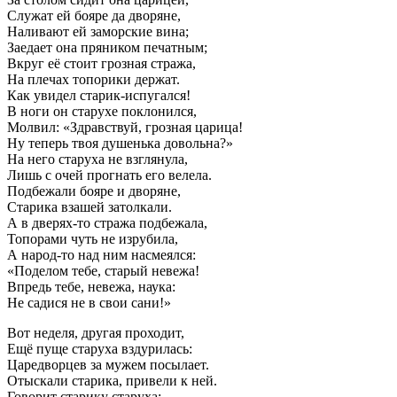
Служат ей бояре да дворяне,
Наливают ей заморские вина;
Заедает она пряником печатным;
Вкруг её стоит грозная стража,
На плечах топорики держат.
Как увидел старик-испугался!
В ноги он старухе поклонился,
Молвил: «Здравствуй, грозная царица!
Ну теперь твоя душенька довольна?»
На него старуха не взглянула,
Лишь с очей прогнать его велела.
Подбежали бояре и дворяне,
Старика взашей затолкали.
А в дверях-то стража подбежала,
Топорами чуть не изрубила,
А народ-то над ним насмеялся:
«Поделом тебе, старый невежа!
Впредь тебе, невежа, наука:
Не садися не в свои сани!»
Вот неделя, другая проходит,
Ещё пуще старуха вздурилась:
Царедворцев за мужем посылает.
Отыскали старика, привели к ней.
Говорит старику старуха: