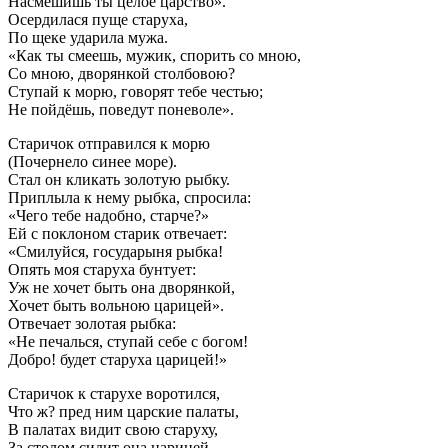
Насмешишь ты целое царство».
Осердилася пуще старуха,
По щеке ударила мужа.
«Как ты смеешь, мужик, спорить со мною,
Со мною, дворянкой столбовою?
Ступай к морю, говорят тебе честью;
Не пойдёшь, поведут поневоле».
Старичок отправился к морю
(Почернело синее море).
Стал он кликать золотую рыбку.
Приплыла к нему рыбка, спросила:
«Чего тебе надобно, старче?»
Ей с поклоном старик отвечает:
«Смилуйся, государыня рыбка!
Опять моя старуха бунтует:
Уж не хочет быть она дворянкой,
Хочет быть вольною царицей».
Отвечает золотая рыбка:
«Не печалься, ступай себе с богом!
Добро! будет старуха царицей!»
Старичок к старухе воротился,
Что ж? пред ним царские палаты,
В палатах видит свою старуху,
За столом сидит она царицей,