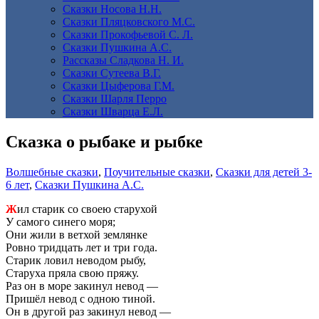
Сказки Носова Н.Н.
Сказки Пляцковского М.С.
Сказки Прокофьевой С. Л.
Сказки Пушкина А.С.
Рассказы Сладкова Н. И.
Сказки Сутеева В.Г.
Сказки Цыферова Г.М.
Сказки Шарля Перро
Сказки Шварца Е.Л.
Сказка о рыбаке и рыбке
Волшебные сказки
,
Поучительные сказки
,
Сказки для детей 3-
6 лет
,
Сказки Пушкина А.С.
Ж
ил старик со своею старухой
У самого синего моря;
Они жили в ветхой землянке
Ровно тридцать лет и три года.
Старик ловил неводом рыбу,
Старуха пряла свою пряжу.
Раз он в море закинул невод —
Пришёл невод с одною тиной.
Он в другой раз закинул невод —