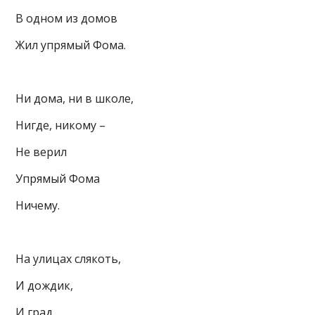
В одном из домов
Жил упрямый Фома.
Ни дома, ни в школе,
Нигде, никому –
Не верил
Упрямый Фома
Ничему.
На улицах слякоть,
И дождик,
И град.