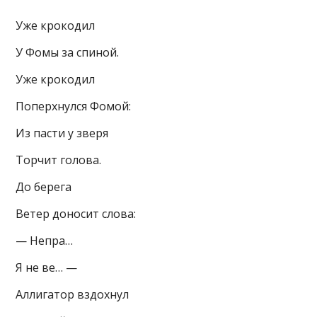
Уже крокодил
У Фомы за спиной.
Уже крокодил
Поперхнулся Фомой:
Из пасти у зверя
Торчит голова.
До берега
Ветер доносит слова:
— Непра…
Я не ве… —
Аллигатор вздохнул